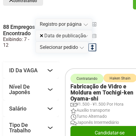
contratando
Registro por página
88 Empregos
Encontrado
×
Data de publicação
Exibindo: 7 -
12
Selecionar pedido
ID Da VAGA
Haken Shain
Contratando
Fabricação de Vidro e
Nível De
Japonês
Moldura em Tochigi-ken
Oyama-shi
¥1.500 - ¥1.500 Por Hora
Salário
Auxílio transporte
Turno Alternado
Japonês Intermediário
Tipo De
Trabalho
Candidatar-se