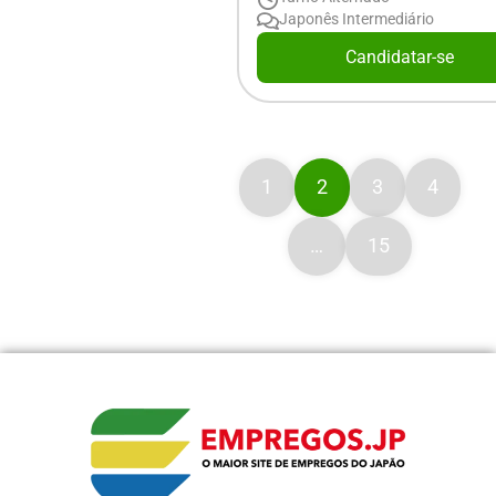
Japonês Intermediário
Candidatar-se
1
2
3
4
…
15