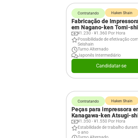
Haken Shain
Contratando
Fabricação de Impressor
em Nagano-ken Tomi-sh
¥1.230 - ¥1.360 Por Hora
Possibilidade de efetivação co
Seishain
Turno Alternado
Japonês Intermediário
Candidatar-se
Haken Shain
Contratando
Peças para impressora 
Kanagawa-ken Atsugi-sh
¥1.350 - ¥1.550 Por Hora
Estabilidade de trabalho durant
o ano
Turno Alternado