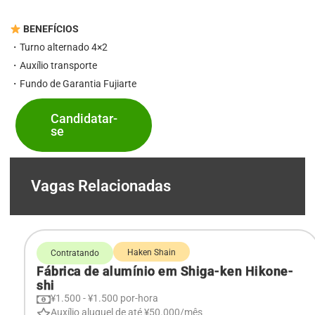
BENEFÍCIOS
・Turno alternado 4×2
・Auxílio transporte
・Fundo de Garantia Fujiarte
Candidatar-
se
Vagas Relacionadas
Haken Shain
Contratando
Fábrica de alumínio em Shiga-ken Hikone-
shi
¥1.500 - ¥1.500 por-hora
Auxílio aluguel de até ¥50.000/mês