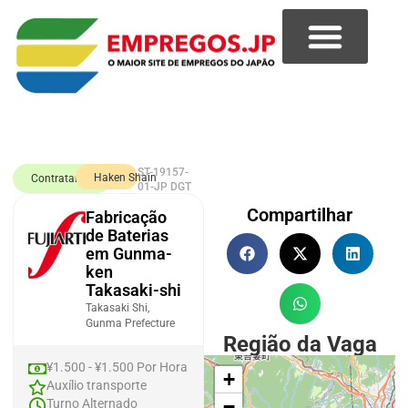
ST-19157-
Haken Shain
Contratando
01-JP DGT
Compartilhar
Fabricação
de Baterias
em Gunma-
ken
Takasaki-shi
Takasaki Shi,
Gunma Prefecture
Região da Vaga
¥1.500 - ¥1.500 Por Hora
+
Auxílio transporte
−
Turno Alternado