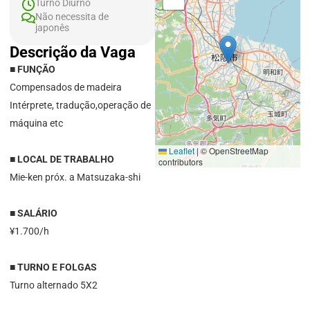
Turno Diurno
Não necessita de
japonês
Descrição da Vaga
■ FUNÇÃO
Compensados de madeira
Intérprete, tradução,operação de
máquina etc
Leaflet
|
© OpenStreetMap
■ LOCAL DE TRABALHO
contributors
Mie-ken próx. a Matsuzaka-shi
■ SALÁRIO
¥1.700/h
■ TURNO E FOLGAS
Turno alternado 5X2