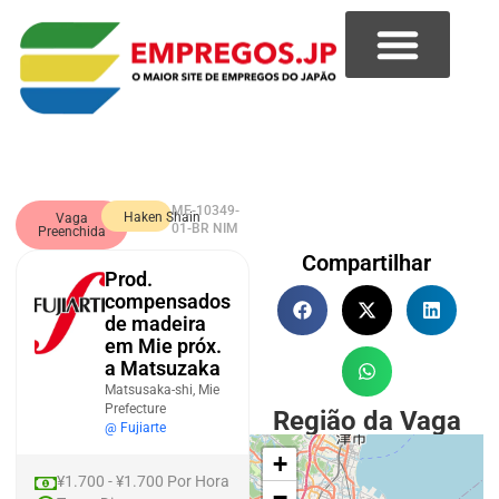
ME-10349-
Haken Shain
Vaga
01-BR NIM
Preenchida
Compartilhar
Prod.
compensados
de madeira
em Mie próx.
a Matsuzaka
Matsusaka-shi, Mie
Prefecture
Região da Vaga
@ Fujiarte
+
¥1.700 - ¥1.700 Por Hora
−