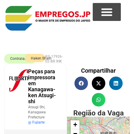
KG-17926-
Haken Shain
Contratando
02-BR RIK
Compartilhar
Peças para
impressora
em
Kanagawa-
ken Atsugi-
shi
Atsugi Shi,
Região da Vaga
Kanagawa
Prefecture
@ Fujiarte
+
−