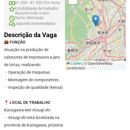
¥1.350 - ¥1.550 Por Hora
Estabilidade de trabalho
durante todo o ano
Turno Alternado
Japonês Intermediário
Descrição da Vaga
FUNÇÃO
Atuação na produção de
cabeçotes de impressora a jato
Leaflet
|
© OpenStreetMap
de tintas, realizando:
contributors
・Operação de máquinas
・Montagem de componentes
・Inspeção de qualidade (kensa)
LOCAL DE TRABALHO
Kanagawa-ken Atsugi-shi
・Atsugi-shi está localizada na
província de Kanagawa, próxima