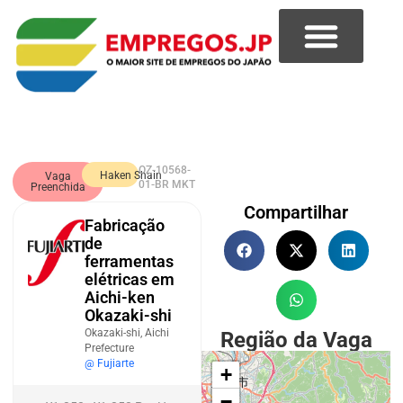
OZ-10568-
Haken Shain
Vaga
01-BR MKT
Preenchida
Compartilhar
Fabricação
de
ferramentas
elétricas em
Aichi-ken
Okazaki-shi
Okazaki-shi, Aichi
Região da Vaga
Prefecture
@ Fujiarte
+
−