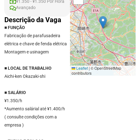
¥1.350 - ¥1.350 Por Hora
Avançado
Descrição da Vaga
■ FUNÇÃO
Fabricação de parafusadeira
elétrica e chave de fenda elétrica
Montagem e usinagem
Leaflet
|
© OpenStreetMap
■ LOCAL DE TRABALHO
contributors
Aichi-ken Okazaki-shi
■ SALÁRIO
¥1.350/h
*Aumento salárial até ¥1.400/h
( consulte condições com a
empresa )