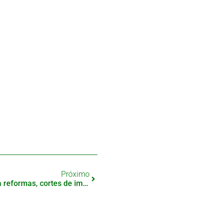
Próximo
Nova primeira-ministra anuncia reformas, cortes de impostos e endurecimento com estrangeiros