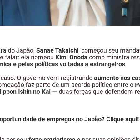
tra do Japão,
Sanae Takaichi
, começou seu manda
ue falar: ela nomeou
Kimi Onoda
como ministra res
ca e pelas políticas voltadas a estrangeiros
.
 acaso. O governo vem registrando
aumento nos ca
nomeação faz parte de um acordo político entre o
P
ippon Ishin no Kai
— duas forças que defendem re
oportunidade de empregos no Japão? Clique aqui!
da por seu
forte patriotismo
e por suas opiniões di