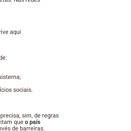
ive aqui
de:
sistema;
cios sociais.
recisa, sim, de regras
editam que
o país
nvés de barreiras.