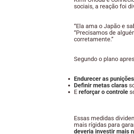
sociais, a reação foi 
“Ela ama o Japão e sab
“Precisamos de alguém
corretamente.”
Segundo o plano apres
Endurecer as punições
Definir metas claras
so
E
reforçar o controle
so
Essas medidas dividem
mais rígidas para gar
deveria investir mais 