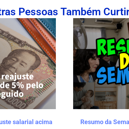
tras Pessoas Também Curti
uste salarial acima
Resumo da Seman