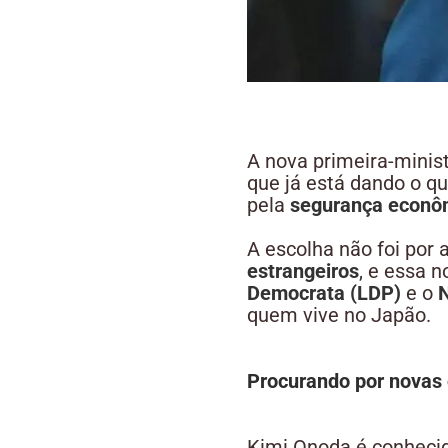
A nova primeira-minis
que já está dando o q
pela
segurança econômi
A escolha não foi por
estrangeiros
, e essa 
Democrata (LDP)
e o
N
quem vive no Japão.
Procurando por novas 
Kimi Onoda é conheci