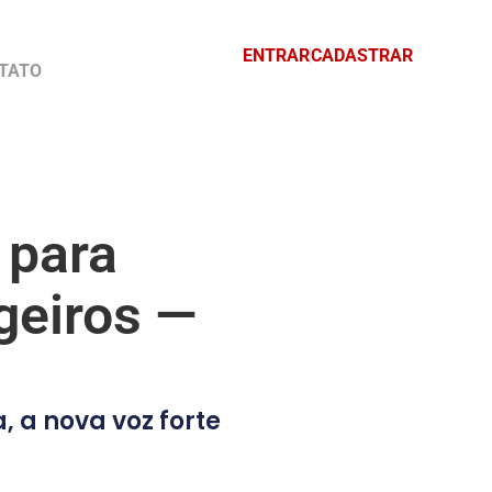
ENTRAR
CADASTRAR
TATO
 para
ngeiros —
 a nova voz forte