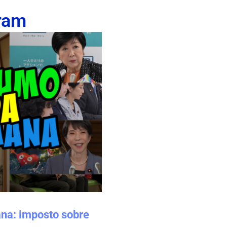
ram
a: imposto sobre