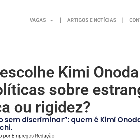
VAGAS
ARTIGOS E NOTÍCIAS
CON
 escolhe Kimi Onoda
olíticas sobre estra
a ou rigidez?
o sem discriminar”: quem é Kimi Onoda,
chi.
o por
Empregos Redação