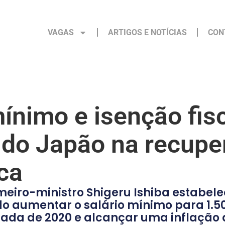
VAGAS
ARTIGOS E NOTÍCIAS
CON
ínimo e isenção fis
do Japão na recuper
ca
meiro-ministro Shigeru Ishiba estabel
do aumentar o salário mínimo para 1.50
écada de 2020 e alcançar uma inflação