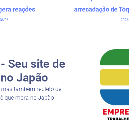
gera reações
arrecadação de Tóq
08/06
2026
 Seu site de
no Japão
, mas também repleto de
cê que mora no Japão