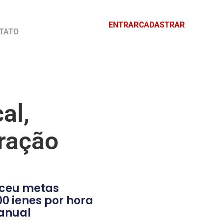
ENTRAR
CADASTRAR
TATO
cal,
ação
eceu metas
0 ienes por hora
 anual