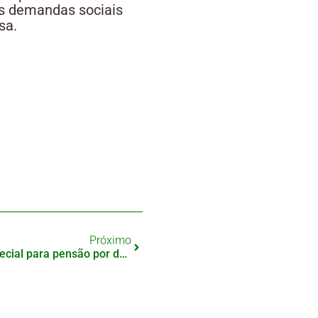
as demandas sociais
sa.
Próximo
Japão prorroga concessão especial para pensão por deficiência até 2036