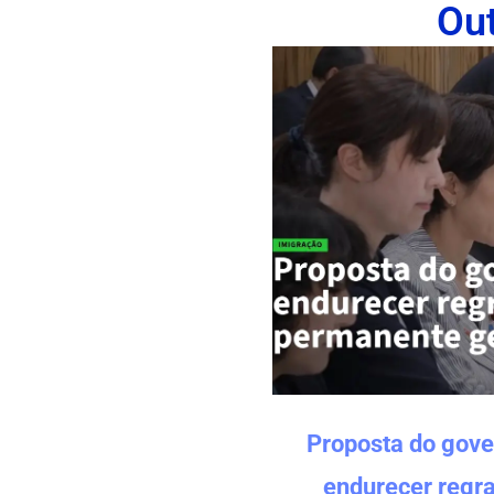
Ou
Proposta do gove
endurecer regra