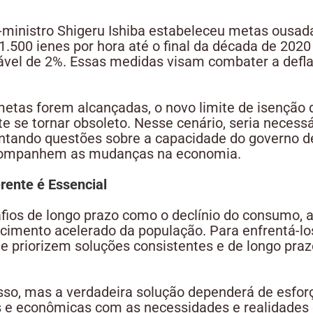
-ministro Shigeru Ishiba estabeleceu metas ousad
1.500 ienes por hora até o final da década de 202
tável de 2%. Essas medidas visam combater a defl
metas forem alcançadas, o novo limite de isenção 
 se tornar obsoleto. Nesse cenário, seria necessá
antando questões sobre a capacidade do governo de c
acompanhem as mudanças na economia.
rente é Essencial
fios de longo prazo como o declínio do consumo, a
cimento acelerado da população. Para enfrentá-los
ue priorizem soluções consistentes e de longo pra
so, mas a verdadeira solução dependerá de esfor
ais e econômicas com as necessidades e realidades 