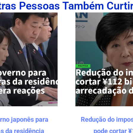
tras Pessoas Também Curti
rno japonês para
Redução do impos
s da residência
pode cortar ¥