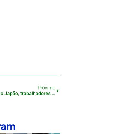
Próximo
Falta de motoristas de ônibus no Japão, trabalhadores estrangeiros são a solução?
ram