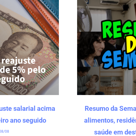
uste salarial acima
Resumo da Seman
eiro ano seguido
alimentos, resid
saúde em des
08/08