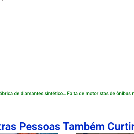
China inaugura primeira fábrica de diamantes sintéticos em Xinjiang e planeja expansão massiva
tras Pessoas Também Curti