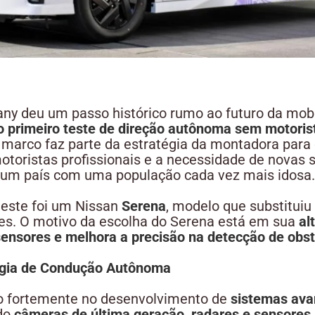
y deu um passo histórico rumo ao futuro da mobil
o primeiro teste de direção autônoma sem motoris
e marco faz parte da estratégia da montadora para 
toristas profissionais e a necessidade de novas 
 um país com uma população cada vez mais idosa.
 teste foi um Nissan
Serena
, modelo que substituiu
es. O motivo da escolha do Serena está em sua
al
sensores e melhora a precisão na detecção de obs
ogia de Condução Autônoma
do fortemente no desenvolvimento de
sistemas ava
ndo
câmeras de última geração, radares e sensores