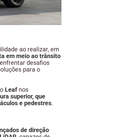
idade ao realizar, em
ta em meio ao trânsito
enfrentar desafios
soluções para o
 o
Leaf
nos
tura superior, que
táculos e pedestres
.
nçados de direção
 LiDAR
, capazes de