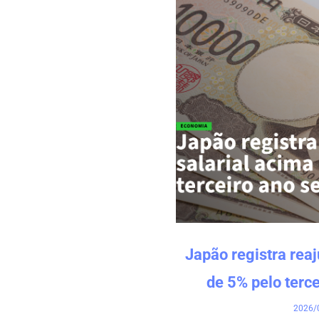
Japão registra reaj
de 5% pelo terc
2026/