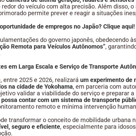
redor do veículo com alta precisão. Além disso, o
 aprimorado permite prever e reagir a situações ine
oportunidade de empregos no Japão? Clique aqui!
gulamentações do governo japonês, obedecendo às 
ação Remota para Veículos Autônomos”
, garantind
.
es em Larga Escala e Serviço de Transporte Aut
 entre 2025 e 2026, realizará
um experimento de 
ulos na cidade de Yokohama
, em parceria com autor
etivo validar a viabilidade do serviço e preparar a
possa contar com um sistema de transporte públic
onitoramento remoto e mínima intervenção human
de transformar o conceito de mobilidade urbana n
vel, seguro e eficiente
, especialmente para idoso
oção.