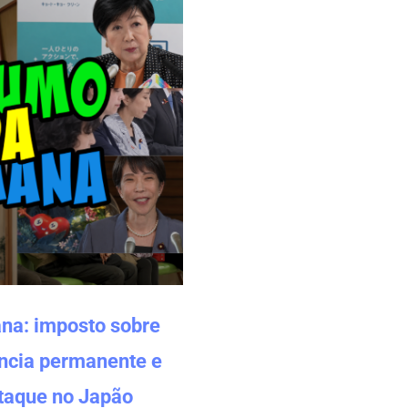
a: imposto sobre
ência permanente e
taque no Japão