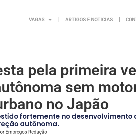
VAGAS
ARTIGOS E NOTÍCIAS
CON
esta pela primeira v
autônoma sem motor
 urbano no Japão
estido fortemente no desenvolvimento 
reção autônoma.
or
Empregos Redação