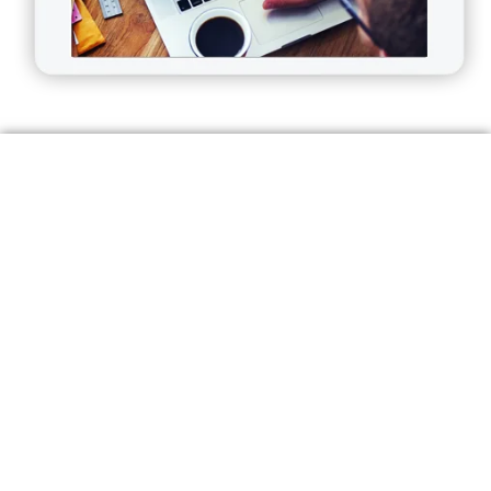
Desde 2007, o maior site de empregos do Japão.
As melhores oportunidades de trabalho em vários setores e
diversas regiões do país.