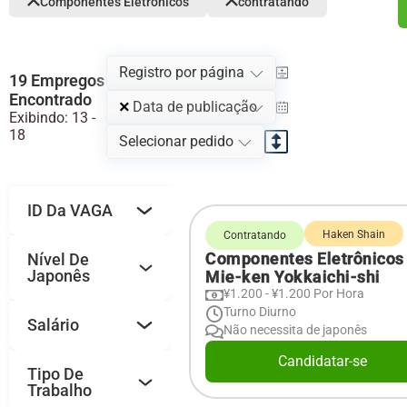
Componentes Eletrônicos
contratando
Registro por página
19 Empregos
Encontrado
×
Data de publicação
Exibindo: 13 -
18
Selecionar pedido
ID Da VAGA
Haken Shain
Contratando
Componentes Eletrônicos
Nível De
Japonês
Mie-ken Yokkaichi-shi
¥1.200 - ¥1.200 Por Hora
Turno Diurno
Salário
Não necessita de japonês
Candidatar-se
Tipo De
Trabalho