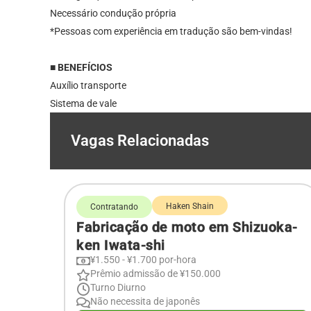
Necessário condução própria
*Pessoas com experiência em tradução são bem-vindas!
■ BENEFÍCIOS
Auxílio transporte
Sistema de vale
Vagas Relacionadas
Haken Shain
Contratando
Fabricação de moto em Shizuoka-
ken Iwata-shi
¥1.550 - ¥1.700 por-hora
Prêmio admissão de ¥150.000
Turno Diurno
Não necessita de japonês