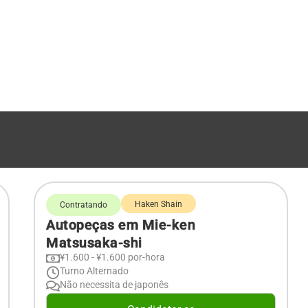
Haken Shain
Contratando
Autopeças em Mie-ken
Matsusaka-shi
¥1.600 - ¥1.600 por-hora
Turno Alternado
Não necessita de japonês