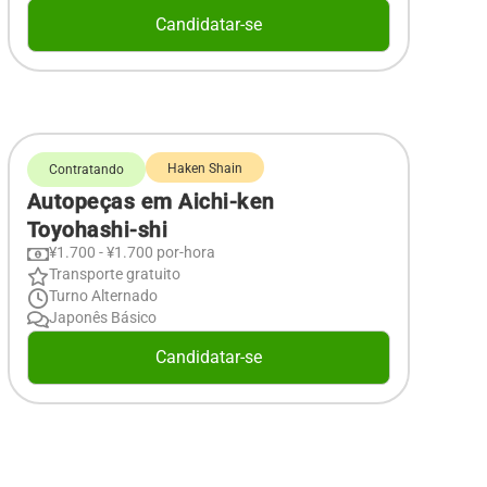
Candidatar-se
Haken Shain
Contratando
Autopeças em Aichi-ken
Toyohashi-shi
¥1.700 - ¥1.700 por-hora
Transporte gratuito
Turno Alternado
Japonês Básico
Candidatar-se