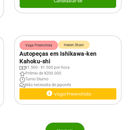
Candidatar-se
Haken Shain
Vaga Preenchida
Autopeças em Ishikawa-ken
Kahoku-shi
¥1.500 - ¥1.500 por-hora
Prêmio de ¥200.000
Turno Diurno
Não necessita de japonês
Vaga Preenchida