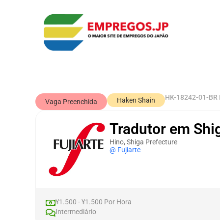
HK-18242-01-BR
Haken Shain
Vaga Preenchida
Tradutor em Shi
Hino, Shiga Prefecture
@ Fujiarte
¥1.500 - ¥1.500 Por Hora
Intermediário