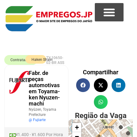
TY-10650-
Haken Shain
Contratando
02-BR ASS
Compartilhar
Fabr. de
peças
automotivas
em Toyama-
ken Nyuzen-
machi
Nyūzen, Toyama
Região da Vaga
Prefecture
@ Fujiarte
+
¥1.400 - ¥1.600 Por Hora
−