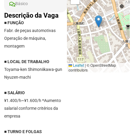
Básico
Descrição da Vaga
■ FUNÇÃO
Fabr. de peças automotivas
Operação de máquina,
montagem
■ LOCAL DE TRABALHO
Leaflet
|
© OpenStreetMap
Toyama-ken Shimoniikawa-gun
contributors
Nyuzen-machi
■ SALÁRIO
¥1.400/h~¥1.600/h *Aumento
salarial conforme critérios da
empresa
■ TURNO E FOLGAS