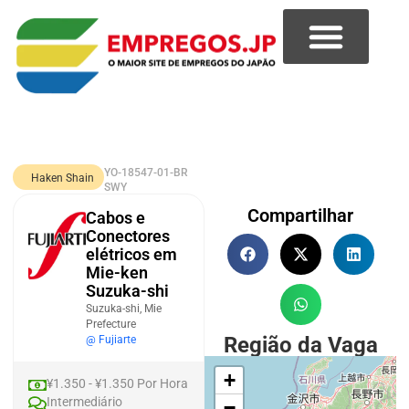
YO-18547-01-BR
Haken Shain
SWY
Compartilhar
Cabos e
Conectores
elétricos em
Mie-ken
Suzuka-shi
Suzuka-shi, Mie
Prefecture
Região da Vaga
@ Fujiarte
+
¥1.350 - ¥1.350 Por Hora
Intermediário
−