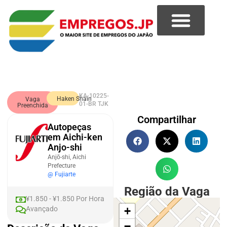
KA-10225-
Haken Shain
Vaga
01-BR TJK
Preenchida
Compartilhar
Autopeças
em Aichi-ken
Anjo-shi
Anjō-shi, Aichi
Prefecture
@ Fujiarte
Região da Vaga
¥1.850 - ¥1.850 Por Hora
Avançado
+
−