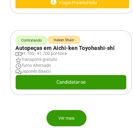
Vaga Preenchida
Haken Shain
Contratando
Autopeças em Aichi-ken Toyohashi-shi
¥1.700 - ¥1.700 por-hora
Transporte gratuito
Turno Alternado
Japonês Básico
Candidatar-se
Ver mais