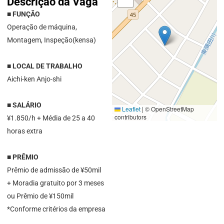
Descrição da Vaga
■ FUNÇÃO
Operação de máquina,
Montagem, Inspeção(kensa)
■ LOCAL DE TRABALHO
Aichi-ken Anjo-shi
■ SALÁRIO
Leaflet
|
© OpenStreetMap
contributors
¥1.850/h + Média de 25 a 40
horas extra
■ PRÊMIO
Prêmio de admissão de ¥50mil
+ Moradia gratuito por 3 meses
ou Prêmio de ¥150mil
*Conforme critérios da empresa