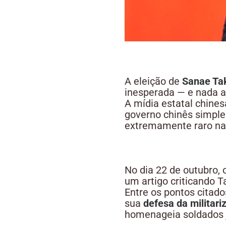
A eleição de
Sanae Tak
inesperada — e nada 
A mídia estatal chine
governo chinês simp
extremamente raro nas
No dia 22 de outubro, 
um artigo criticando T
Entre os pontos citad
sua
defesa da militar
homenageia soldados j