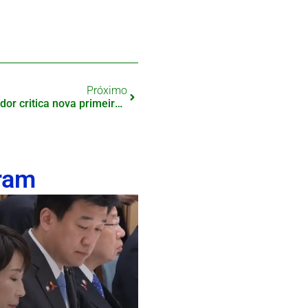
Próximo
“Não posso parabenizar”: Senador critica nova primeira-ministra e divide opiniões no Japão
ram