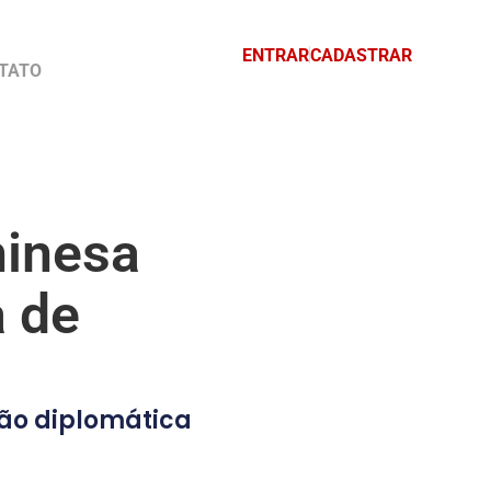
ENTRAR
CADASTRAR
TATO
hinesa
 de
ção diplomática