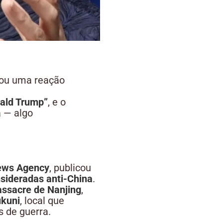
sou uma reação
nald Trump”
, e o
a — algo
ews Agency
, publicou
sideradas anti-China
.
ssacre de Nanjing
,
ukuni
, local que
 de guerra.