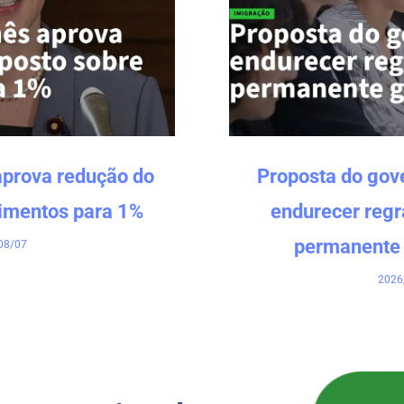
aprova redução do
Proposta do gov
limentos para 1%
endurecer regr
permanente 
08/07
2026