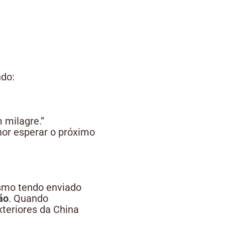
ndo:
 milagre.”
lhor esperar o próximo
smo tendo enviado
ão
. Quando
xteriores da China