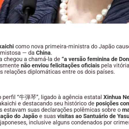
aichi
como nova primeira-ministra do Japão cau
amistosa — da
China
.
sa chegou a chamá-la de
“a versão feminina de Do
lesmente
não enviou felicitações oficiais
pela vitóri
 relações diplomáticas entre os dois países.
o perfil “牛弾琴”, ligado à agência estatal
Xinhua N
akaichi e destacando seu histórico de
posições con
os estavam suas declarações polêmicas sobre o
ma
ização do Japão
e suas
visitas ao Santuário de Yas
aponeses, inclusive alguns condenados por crimes