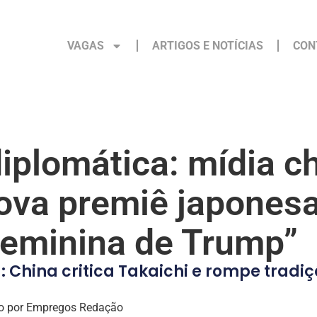
VAGAS
ARTIGOS E NOTÍCIAS
CON
iplomática: mídia c
va premiê japonesa
feminina de Trump”
 China critica Takaichi e rompe tradi
o por
Empregos Redação