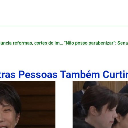
Nova primeira-ministra anuncia reformas, cortes de impostos e endurecimento com estrangeiros
tras Pessoas Também Curti