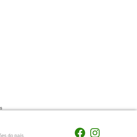
as
ões do país.