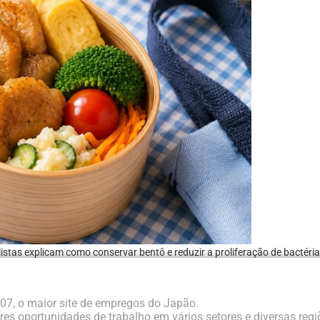
istas explicam como conservar bentô e reduzir a proliferação de bactéri
07, o maior site de empregos do Japão.
es oportunidades de trabalho em vários setores e diversas regi