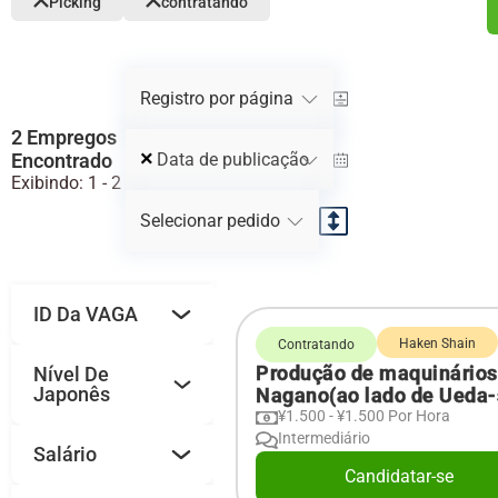
Picking
contratando
Registro por página
2 Empregos
×
Data de publicação
Encontrado
Exibindo: 1 -
2
Selecionar pedido
ID Da VAGA
Haken Shain
Contratando
Produção de maquinário
Nível De
Japonês
Nagano(ao lado de Ueda-
¥1.500 - ¥1.500 Por Hora
Intermediário
Salário
Candidatar-se