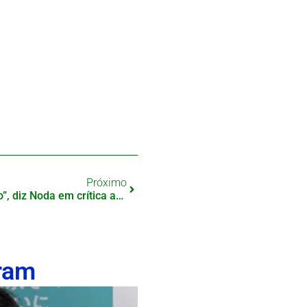
Próximo
“Japão não se sustenta sozinho”, diz Noda em crítica ao discurso nacionalista
ram