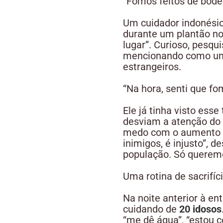
“Fomos feitos de bode 
Um cuidador indonésio
durante um plantão no
lugar”. Curioso, pesq
mencionando como um n
estrangeiros.
“Na hora, senti que fom
Ele já tinha visto esse
desviam a atenção do
medo com o aumento d
inimigos, é injusto”,
população. Só queremo
Uma rotina de sacrifíc
Na noite anterior à en
cuidando de
20 idosos
“me dê água”, “estou c