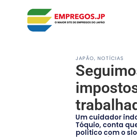
JAPÃO
,
NOTÍCIAS
Seguimos
impostos
trabalha
Um cuidador indo
Tóquio, conta qu
político com o s