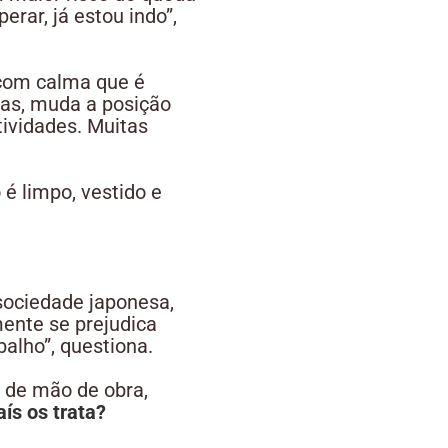
rar, já estou indo”,
 com calma que é
das, muda a posição
tividades. Muitas
o é limpo, vestido e
sociedade japonesa,
ente se prejudica
alho”, questiona.
 de mão de obra,
ís os trata?