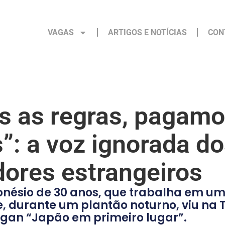
VAGAS
ARTIGOS E NOTÍCIAS
CON
 as regras, pagam
”: a voz ignorada d
dores estrangeiros
nésio de 30 anos, que trabalha em um
e, durante um plantão noturno, viu na 
logan “Japão em primeiro lugar”.