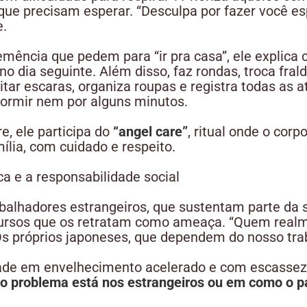
ue precisam esperar. “Desculpa por fazer você espe
e.
mência que pedem para “ir pra casa”, ele explica
o dia seguinte. Além disso, faz rondas, troca fral
ar escaras, organiza roupas e registra todas as a
ormir nem por alguns minutos.
, ele participa do
“angel care”
, ritual onde o corp
ília, com cuidado e respeito.
ca e a responsabilidade social
abalhadores estrangeiros, que sustentam parte da 
cursos que os retratam como ameaça. “Quem realm
 próprios japoneses, que dependem do nosso trab
ade em envelhecimento acelerado e com escassez
o problema está nos estrangeiros ou em como o pa