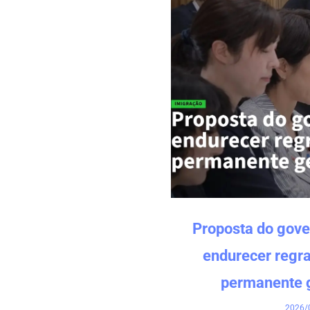
Proposta do gove
endurecer regra
permanente 
2026/