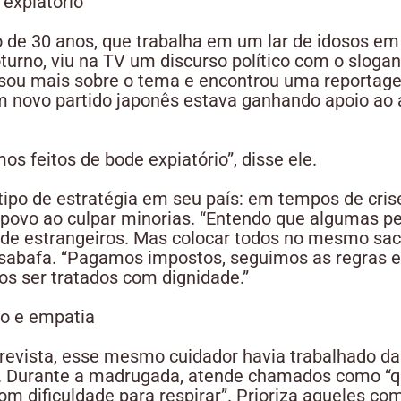
expiatório”
 de 30 anos, que trabalha em um lar de idosos em 
turno, viu na TV um discurso político com o sloga
uisou mais sobre o tema e encontrou uma reportag
ovo partido japonês estava ganhando apoio ao ad
os feitos de bode expiatório”, disse ele.
 tipo de estratégia em seu país: em tempos de crise,
 povo ao culpar minorias. “Entendo que algumas 
e estrangeiros. Mas colocar todos no mesmo sa
 desabafa. “Pagamos impostos, seguimos as regras 
s ser tratados com dignidade.”
io e empatia
trevista, esse mesmo cuidador havia trabalhado da
. Durante a madrugada, atende chamados como “que
om dificuldade para respirar”. Prioriza aqueles co