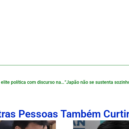
Sanseitō cresce e desafia elite política com discurso nacionalista no Japão
tras Pessoas Também Curti