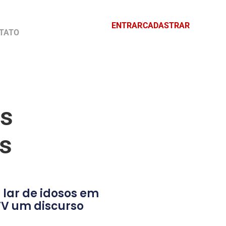
ENTRAR
CADASTRAR
TATO
os
os
 lar de idosos em
TV um discurso