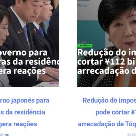
rno japonês para
Redução do impos
s da residência
pode cortar ¥
gera reações
arrecadação de Tóq
08/06
2026