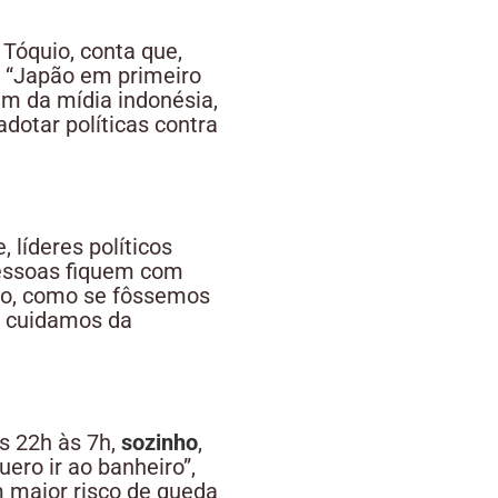
Tóquio, conta que,
n “Japão em primeiro
em da mídia indonésia,
otar políticas contra
 líderes políticos
pessoas fiquem com
co, como se fôssemos
e cuidamos da
s 22h às 7h,
sozinho
,
ro ir ao banheiro”,
m maior risco de queda