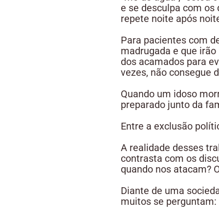
e se desculpa com os q
repete noite após noit
Para pacientes com de
madrugada e que irão n
dos acamados para evit
vezes, não consegue d
Quando um idoso morre
preparado junto da fam
Entre a exclusão políti
A realidade desses tr
contrasta com os dis
quando nos atacam? Os
Diante de uma socied
muitos se perguntam: