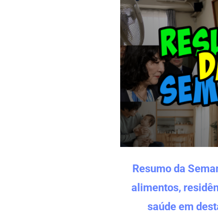
Resumo da Seman
alimentos, residê
saúde em dest