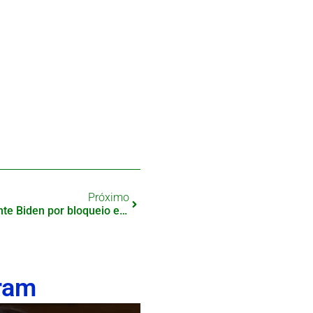
Próximo
Nippon Steel processa presidente Biden por bloqueio em aquisição bilionária
ram