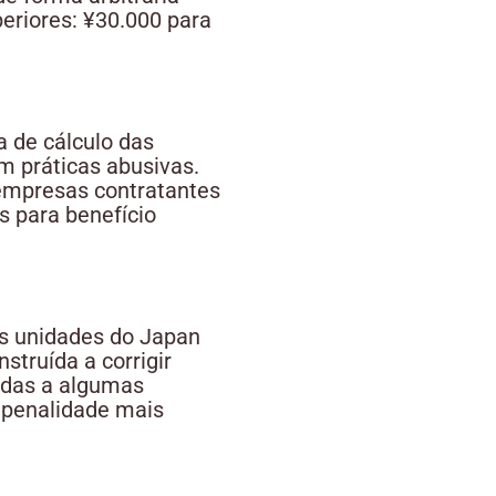
eriores: ¥30.000 para
a de cálculo das
m práticas abusivas.
 empresas contratantes
 para benefício
as unidades do Japan
struída a corrigir
tadas a algumas
 penalidade mais