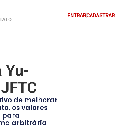
ENTRAR
CADASTRAR
TATO
a Yu-
a JFTC
tivo de melhorar
to, os valores
0 para
ma arbitrária