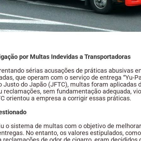
igação por Multas Indevidas a Transportadoras
rentando sérias acusações de práticas abusivas 
izadas, que operam com o serviço de entrega “Yu-P
Justo do Japão (JFTC), multas foram aplicadas de
ou reclamações, sem fundamentação adequada, vio
 orientou a empresa a corrigir essas práticas.
estionado
iu o sistema de multas com o objetivo de melhorar
entregas. No entanto, os valores estipulados, como
 reclamações de odor de cigarro, eram decididos d