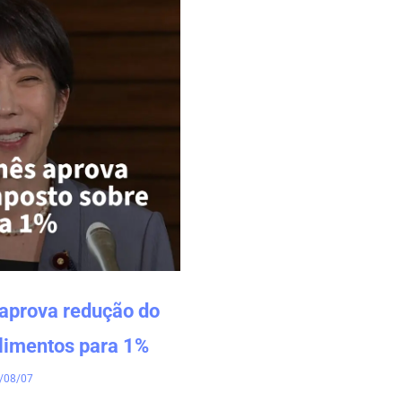
aprova redução do
limentos para 1%
/08/07