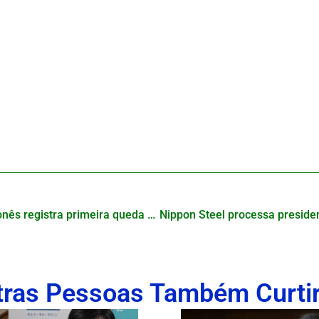
Mercado automotivo Japonês registra primeira queda em dois anos, entenda os motivos
tras Pessoas Também Curti