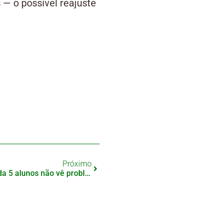
s
— o possível reajuste
Próximo
Alerta em Kumamoto: 1 em cada 5 alunos não vê problema no bullying