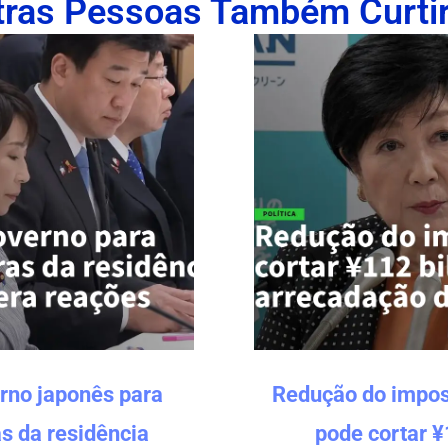
tras Pessoas Também Curti
rno japonês para
Redução do impos
s da residência
pode cortar ¥