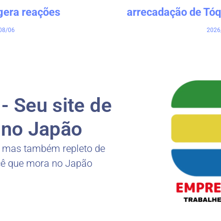
gera reações
arrecadação de Tóq
08/06
2026
 Seu site de
no Japão
, mas também repleto de
cê que mora no Japão