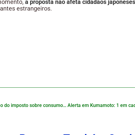
momento,
a proposta não afeta cidadãos japonese
tantes estrangeiros.
Japoneses pedem redução do imposto sobre consumo e criticam alta dos preços