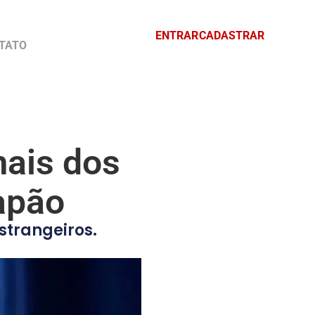
ENTRAR
CADASTRAR
TATO
mais dos
apão
strangeiros.