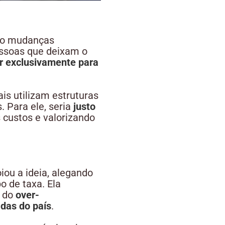
ndo mudanças
essoas que deixam o
r exclusivamente para
ais utilizam estruturas
 Para ele, seria
justo
s custos e valorizando
ou a ideia, alegando
o de taxa. Ela
a do
over-
adas do país
.