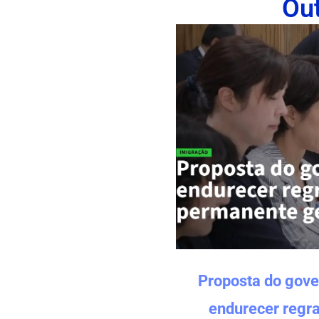
Ou
Proposta do gove
endurecer regra