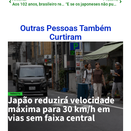
Aos 102 anos, brasileiro renova habilitação e desafia estigmas sobre envelhecimento e direção
“E se os japoneses não puderem mais viver no Japão?”: ator alerta para aumento de preços causado por estrangeiros ricos
Outras Pessoas Também
Curtiram