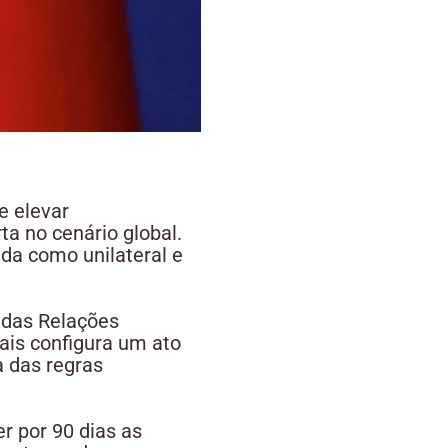
e elevar
a no cenário global.
ida como unilateral e
 das Relações
nais configura um ato
a das regras
r por 90 dias as