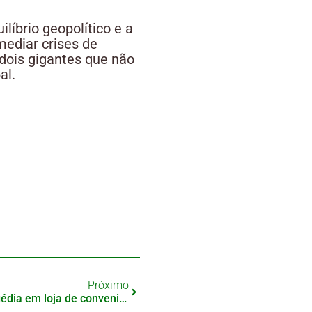
íbrio geopolítico e a
mediar crises de
dois gigantes que não
al.
Próximo
Excesso de trabalho leva a tragédia em loja de conveniência no Japão