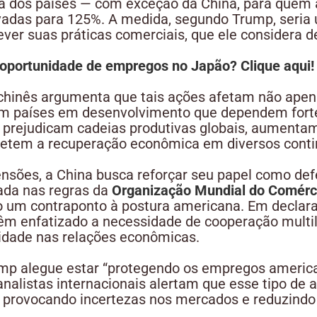
ria dos países — com exceção da China, para quem 
vadas para 125%. A medida, segundo Trump, seria
ver suas práticas comerciais, que ele considera de
oportunidade de empregos no Japão? Clique aqui!
 chinês argumenta que tais ações afetam não apen
m países em desenvolvimento que dependem for
as prejudicam cadeias produtivas globais, aumenta
tem a recuperação econômica em diversos contine
nsões, a China busca reforçar seu papel como d
ada nas regras da
Organização Mundial do Comérc
 um contraponto à postura americana. Em declara
êm enfatizado a necessidade de cooperação multila
ilidade nas relações econômicas.
mp alegue estar “protegendo os empregos americ
 analistas internacionais alertam que esse tipo de
, provocando incertezas nos mercados e reduzindo 