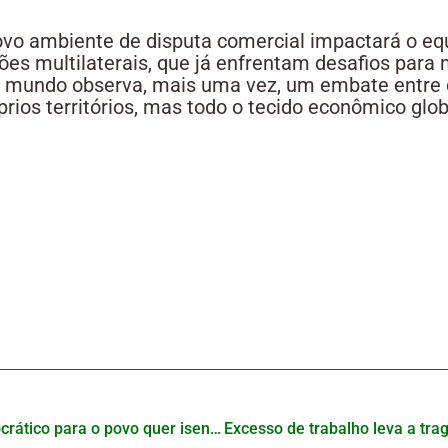
o ambiente de disputa comercial impactará o equil
ções multilaterais, que já enfrentam desafios para 
 mundo observa, mais uma vez, um embate entre 
rios territórios, mas todo o tecido econômico glob
Proposta do partido democrático para o povo quer isentar jovens de imposto de renda no Japão