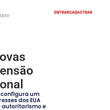
ENTRAR
CADASTRAR
TATO
novas
tensão
ional
s configura um
resses dos EUA
 autoritarismo e